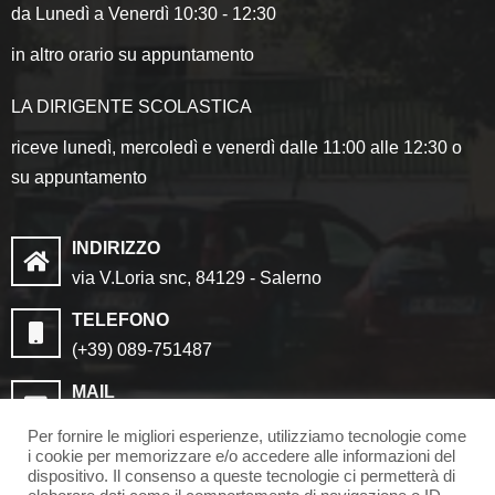
da Lunedì a Venerdì 10:30 - 12:30
in altro orario su appuntamento
LA DIRIGENTE SCOLASTICA
riceve lunedì, mercoledì e venerdì dalle 11:00 alle 12:30 o
su appuntamento
INDIRIZZO
via V.Loria snc, 84129 - Salerno
TELEFONO
(+39) 089-751487
MAIL
saic8cf006@istruzione.it
Per fornire le migliori esperienze, utilizziamo tecnologie come
saic8cf006@pec.istruzione.it
i cookie per memorizzare e/o accedere alle informazioni del
dispositivo. Il consenso a queste tecnologie ci permetterà di