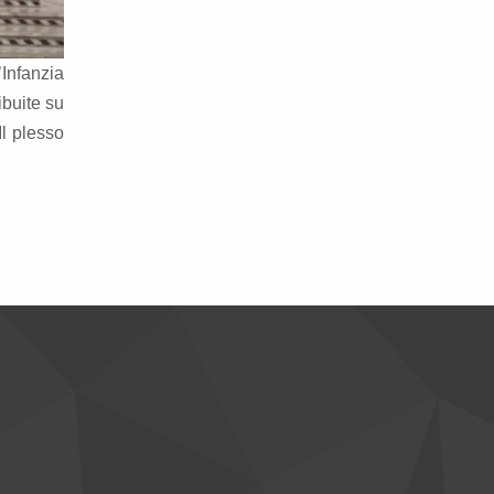
’Infanzia
ibuite su
Il plesso