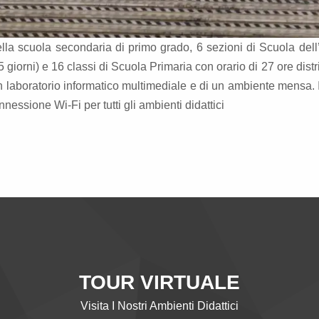
ella scuola secondaria di primo grado, 6 sezioni di Scuola dell
 giorni) e 16 classi di Scuola Primaria con orario di 27 ore distr
 un laboratorio informatico multimediale e di un ambiente mensa. 
nessione Wi-Fi per tutti gli ambienti didattici
TOUR VIRTUALE
Visita I Nostri Ambienti Didattici