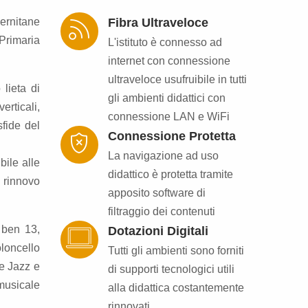
lernitane
Fibra Ultraveloce
Primaria
L'istituto è connesso ad
internet con connessione
ultraveloce usufruibile in tutti
lieta di
gli ambienti didattici con
erticali,
connessione LAN e WiFi
sfide del
Connessione Protetta
La navigazione ad uso
bile alle
didattico è protetta tramite
l rinnovo
apposito software di
filtraggio dei contenuti
– ben 13,
Dotazioni Digitali
oloncello
Tutti gli ambienti sono forniti
le Jazz e
di supporti tecnologici utili
musicale
alla didattica costantemente
rinnovati