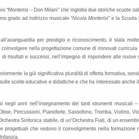
ivo “Monterisi – Don Milani" che ingloba due storiche scuole sa
imo grado ad indirizzo musicale “
Nicola Monterisi"
e la Scuola 
ll’avanguardia per prestigio e riconoscimento, è stata molto 
 coinvolgere nella progettazione comune di rinnovati curricula v
 di risultati e successi, nell’impegno di rispondere alle nuove 
iormente la già significativa pluralità di offerta formativa, sensi
lle scelte educative e didattiche e che ha interessato anche i
atasi negli anni nell’insegnamento dei tanti strumenti musicali 
, Oboe, Percussioni, Pianoforte, Sassofono, Tromba, Violino, Vi
Orchestra Sinfonica stabile, di un’Orchestra Fiati, di un ensemb
ee progettuali che vedono il coinvolgimento nella formazione 
’Infanzia.