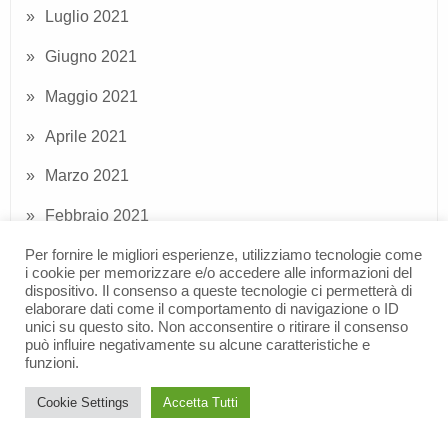
Luglio 2021
Giugno 2021
Maggio 2021
Aprile 2021
Marzo 2021
Febbraio 2021
Per fornire le migliori esperienze, utilizziamo tecnologie come
Gennaio 2021
i cookie per memorizzare e/o accedere alle informazioni del
dispositivo. Il consenso a queste tecnologie ci permetterà di
Dicembre 2020
elaborare dati come il comportamento di navigazione o ID
unici su questo sito. Non acconsentire o ritirare il consenso
può influire negativamente su alcune caratteristiche e
funzioni.
Articoli recenti
Cookie Settings
Accetta Tutti
Servizio di Assistenza specialistica – Modalità di