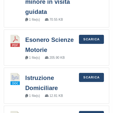
minore in visita
guidata
1 file(s)
70.55 KB
Esonero Scienze
SCARICA
Motorie
1 file(s)
205.90 KB
Istruzione
SCARICA
Domiciliare
1 file(s)
12.81 KB