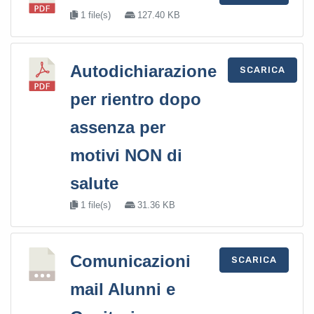
1 file(s)
127.40 KB
Autodichiarazione
SCARICA
per rientro dopo
assenza per
motivi NON di
salute
1 file(s)
31.36 KB
Comunicazioni
SCARICA
mail Alunni e