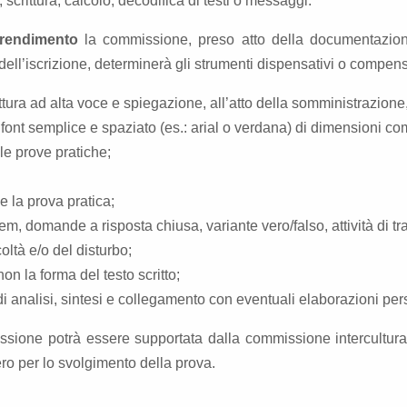
 scrittura, calcolo, decodifica di testi o messaggi.
prendimento
la commissione, preso atto della documentazion
ell’iscrizione, determinerà gli strumenti dispensativi o compensat
ettura ad alta voce e spiegazione, all’atto della somministrazione, 
font semplice e spaziato (es.: arial o verdana) di dimensioni co
le prove pratiche;
 e la prova pratica;
em, domande a risposta chiusa, variante vero/falso, attività di t
oltà e/o del disturbo;
n la forma del testo scritto;
analisi, sintesi e collegamento con eventuali elaborazioni perso
sione potrà essere supportata dalla commissione intercultura del
ero per lo svolgimento della prova.