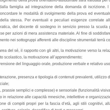
olgimento della prova orientativo-attitudinale sarà valutata pe
dalla famiglia ad integrazione della domanda di iscrizione. I
r concordare le modalità di svolgimento della prova ed eventual
ella stessa. Per eventuali e peculiari esigenze correlate all
ratica, del docente di sostegno in servizio presso la scuola p
e per azioni di mera assistenza materiale. Al fine di soddisfare
ento nei sottogruppi afferenti alle discipline strumentali terrà 
area del sé, il rapporto con gli altri, la motivazione verso la r
esto scolastico, la motivazione all’apprendimento;
ensione del linguaggio orale, produzione verbale e relativo uso
azione, presenza e tipologia di contenuti prevalenti, utilizzo di
ciale;
, prassie semplici e complesse) e sensoriale (funzionalità visiva, u
in relazione alle capacità mnesiche, intellettive e organizzazio
zione di compiti propri per la fascia d’età, agli stili cognitivi,