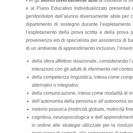
Per gli
alunni diversamente abili
la modalità di sv
e al Piano Educativo Individualizzato presentati 
genitori/tutori dell’alunno diversamente abile pe
dipartimento di sostegno durante l’espletamento d
l’espletamento della prova scritta e della prova p
provenienza e/o di specialista per assistenza di bas
di un ambiente di apprendimento inclusivo, l’inserim
della sfera affettivo relazionale, considerando l’
interazioni con gli adulti di riferimento nel cont
della competenza linguistica, intesa come compr
alternativi o integrativi;
della comunicazione, intesa come modalità di inter
dell’autonomia della persona e all’autonomia so
motorio-prassica (motricità globale, motricità fine
cognitiva, neuropsicologica e dell’apprendimento 
in ordine alle strategie utilizzate per la risolu