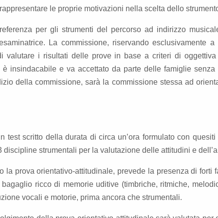
 rappresentare le proprie motivazioni nella scelta dello strumen
eferenza per gli strumenti del percorso ad indirizzo musicale a
saminatrice. La commissione, riservando esclusivamente a se 
 di valutare i risultati delle prove in base a criteri di oggetti
 è insindacabile e va accettato da parte delle famiglie senza 
iudizio della commissione, sarà la commissione stessa ad orient
 un test scritto della durata di circa un’ora formulato con quesi
3 discipline strumentali per la valutazione delle attitudini e dell
so la prova orientativo-attitudinale, prevede la presenza di forti 
agaglio ricco di memorie uditive (timbriche, ritmiche, melodic
uzione vocali e motorie, prima ancora che strumentali.