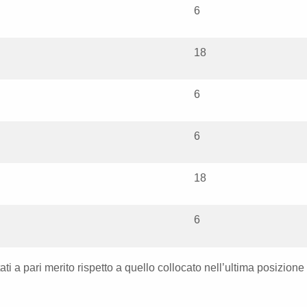
6
18
6
6
18
6
i a pari merito rispetto a quello collocato nell’ultima posizione 