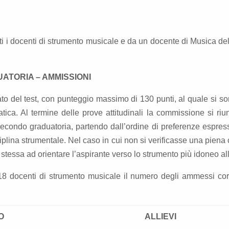
ti i docenti di strumento musicale e da un docente di Musica de
ATORIA – AMMISSIONI
ltato del test, con punteggio massimo di 130 punti, al quale si 
atica. Al termine delle prove attitudinali la commissione si riu
 secondo graduatoria, partendo dall’ordine di preferenze espress
ciplina strumentale. Nel caso in cui non si verificasse una pien
stessa ad orientare l’aspirante verso lo strumento più idoneo all
18 docenti di strumento musicale il numero degli ammessi cor
O
ALLIEVI