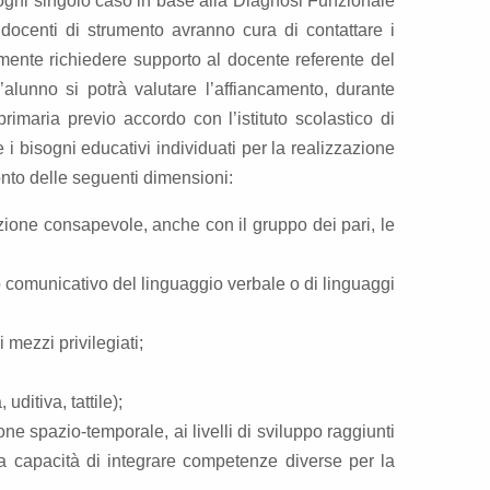
r ogni singolo caso in base alla Diagnosi Funzionale
 docenti di strumento avranno cura di contattare i
mente richiedere supporto al docente referente del
’alunno si potrà valutare l’affiancamento, durante
rimaria previo accordo con l’istituto scolastico di
 i bisogni educativi individuati per la realizzazione
conto delle seguenti dimensioni:
elazione consapevole, anche con il gruppo dei pari, le
 comunicativo del linguaggio verbale o di linguaggi
 mezzi privilegiati;
ditiva, tattile);
ne spazio-temporale, ai livelli di sviluppo raggiunti
 alla capacità di integrare competenze diverse per la