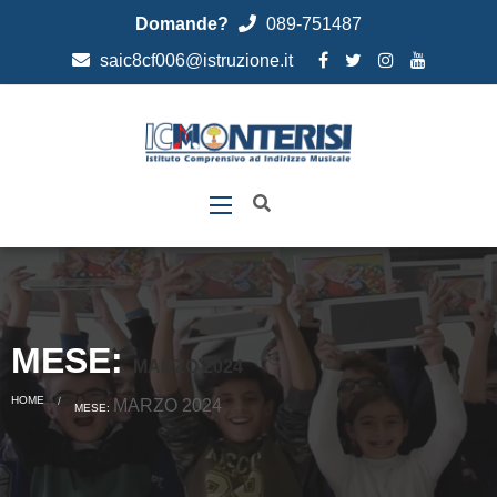
Domande?
089-751487
saic8cf006@istruzione.it
MESE:
MARZO 2024
HOME
CURRENT:
MARZO 2024
MESE: