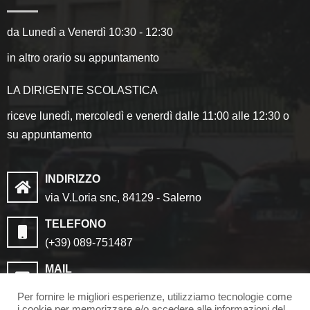
da Lunedì a Venerdì 10:30 - 12:30
in altro orario su appuntamento
LA DIRIGENTE SCOLASTICA
riceve lunedì, mercoledì e venerdì dalle 11:00 alle 12:30 o
su appuntamento
INDIRIZZO
via V.Loria snc, 84129 - Salerno
TELEFONO
(+39) 089-751487
MAIL
saic8cf006@istruzione.it
Per fornire le migliori esperienze, utilizziamo tecnologie come
saic8cf006@pec.istruzione.it
i cookie per memorizzare e/o accedere alle informazioni del