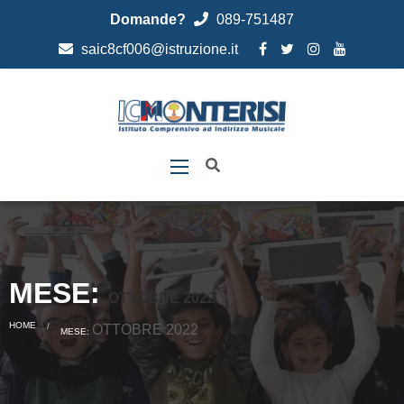
Domande?
089-751487
saic8cf006@istruzione.it
MESE:
OTTOBRE 2022
HOME
CURRENT:
OTTOBRE 2022
MESE: