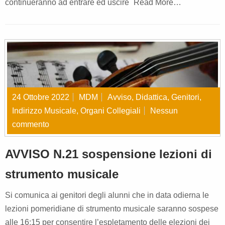
continueranno ad entrare ed uscire
Read More…
24 Ottobre 2022
MDM
Avviso
,
Didattica
,
Genitori
,
Indirizzo Musicale
,
Organi Collegiali
Nessun
commento
AVVISO N.21 sospensione lezioni di
strumento musicale
Si comunica ai genitori degli alunni che in data odierna le
lezioni pomeridiane di strumento musicale saranno sospese
alle 16:15 per consentire l’espletamento delle elezioni dei