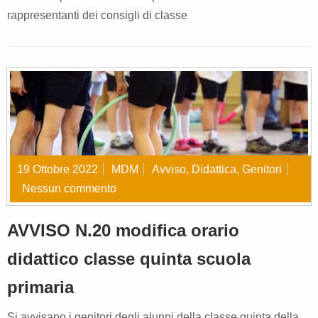
rappresentanti dei consigli di classe
19 Ottobre 2022
MDM
Avviso
,
Didattica
,
Genitori
Nessun commento
AVVISO N.20 modifica orario
didattico classe quinta scuola
primaria
Si avvisano i genitori degli alunni della classe quinta della