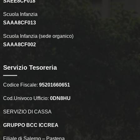
SAEE8CF018
Scuola Infanzia
SAAA8CF013
Scuola Infanzia (sede organico)
SAAA8CF002
Servizio Tesoreria
Codice Fiscale:
95201660651
Cod.Univoco Ufficio:
0DN8HU
SERVIZIO DI CASSA
GRUPPO BCC ICCREA
Filiale di Salerno – Pastena