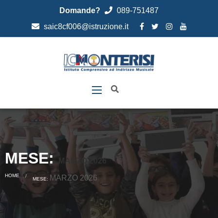
Domande?
089-751487
saic8cf006@istruzione.it
MESE:
MARZO 2026
HOME
CURRENT:
MARZO 2026
MESE: