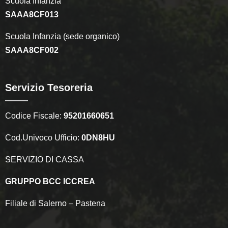
Scuola Infanzia
SAAA8CF013
Scuola Infanzia (sede organico)
SAAA8CF002
Servizio Tesoreria
Codice Fiscale:
95201660651
Cod.Univoco Ufficio:
0DN8HU
SERVIZIO DI CASSA
GRUPPO BCC ICCREA
Filiale di Salerno – Pastena