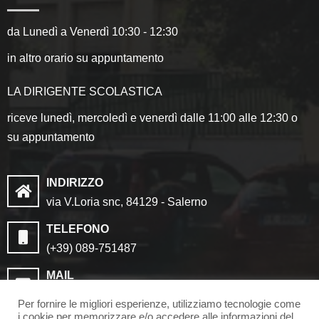
da Lunedì a Venerdì 10:30 - 12:30
in altro orario su appuntamento
LA DIRIGENTE SCOLASTICA
riceve lunedì, mercoledì e venerdì dalle 11:00 alle 12:30 o
su appuntamento
INDIRIZZO
via V.Loria snc, 84129 - Salerno
TELEFONO
(+39) 089-751487
MAIL
saic8cf006@istruzione.it
Per fornire le migliori esperienze, utilizziamo tecnologie come
saic8cf006@pec.istruzione.it
i cookie per memorizzare e/o accedere alle informazioni del