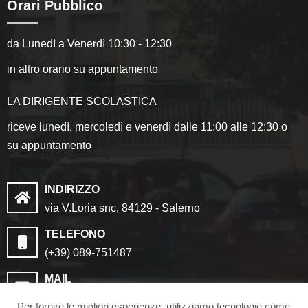
Orari Pubblico
da Lunedì a Venerdì 10:30 - 12:30
in altro orario su appuntamento
LA DIRIGENTE SCOLASTICA
riceve lunedì, mercoledì e venerdì dalle 11:00 alle 12:30 o
su appuntamento
INDIRIZZO
via V.Loria snc, 84129 - Salerno
TELEFONO
(+39) 089-751487
MAIL
saic8cf006@istruzione.it
Per fornire le migliori esperienze, utilizziamo tecnologie come