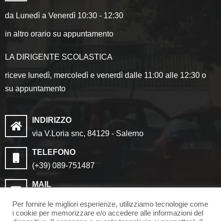
da Lunedì a Venerdì 10:30 - 12:30
in altro orario su appuntamento
LA DIRIGENTE SCOLASTICA
riceve lunedì, mercoledì e venerdì dalle 11:00 alle 12:30 o
su appuntamento
INDIRIZZO
via V.Loria snc, 84129 - Salerno
TELEFONO
(+39) 089-751487
MAIL
saic8cf006@istruzione.it
Per fornire le migliori esperienze, utilizziamo tecnologie come
saic8cf006@pec.istruzione.it
i cookie per memorizzare e/o accedere alle informazioni del