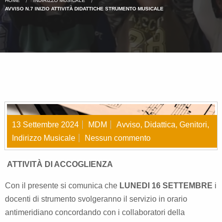
HOME
INDIRIZZO MUSICALE
AVVISO N.7 INIZIO ATTIVITÀ DIDATTICHE STRUMENTO MUSICALE
13 Settembre 2024
MDM
Avviso
,
Didattica
,
Genitori
,
Indirizzo Musicale
Nessun commento
ATTIVITÀ DI ACCOGLIENZA
Con il presente si comunica che
LUNEDI 16
SETTEMBRE
i
docenti di strumento svolgeranno il servizio in orario
antimeridiano concordando con i collaboratori della