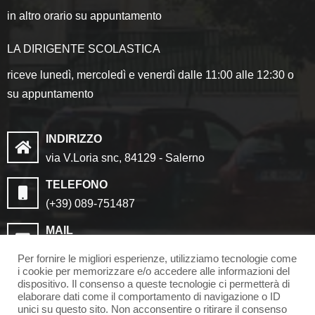
in altro orario su appuntamento
LA DIRIGENTE SCOLASTICA
riceve lunedì, mercoledì e venerdì dalle 11:00 alle 12:30 o
su appuntamento
INDIRIZZO
via V.Loria snc, 84129 - Salerno
TELEFONO
(+39) 089-751487
MAIL
saic8cf006@istruzione.it
Per fornire le migliori esperienze, utilizziamo tecnologie come
saic8cf006@pec.istruzione.it
i cookie per memorizzare e/o accedere alle informazioni del
dispositivo. Il consenso a queste tecnologie ci permetterà di
elaborare dati come il comportamento di navigazione o ID
unici su questo sito. Non acconsentire o ritirare il consenso