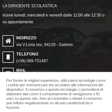
LA DIRIGENTE SCOLASTICA
riceve lunedì, mercoledì e venerdì dalle 11:00 alle 12:30 o
su appuntamento
INDIRIZZO
via V.Loria snc, 84129 - Salerno
TELEFONO
(+39) 089-751487
MAIL
saic8cf006@istruzione.it
Per fornire le migliori esperienze, utilizziamo tecnologie come
saic8cf006@pec.istruzione.it
i cookie per memorizzare e/o accedere alle informazioni del
dispositivo. Il consenso a queste tecnologie ci permetterà di
elaborare dati come il comportamento di navigazione o ID
unici su questo sito. Non acconsentire o ritirare il consenso
può influire negativamente su alcune caratteristiche e
funzioni.